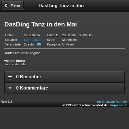
DasDing Tanz in den Mai
Menü
DasDing Tanz in den Mai
Datum:
Di 30.04.24
Uhrzeit:
22:00 Uhr - 02:00 Uhr
Location:
Schneckenhof
Stadt:
Mannheim
Veranstalter:
Eventum
Kategorie:
Unifeten
Karteninfo:
keine Angabe
weitere Infos:
Tanz in den Mai
0 Besucher
0 Kommentare
Ver: 1.2
zur Desktop-Version
© 1999-2013 schneckenhof.de |
Impressum