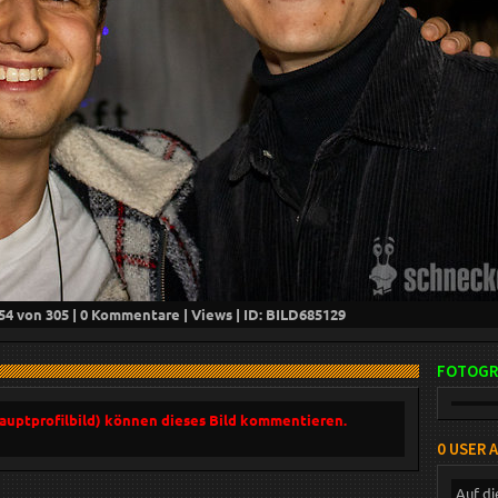
54
von 305 |
0
Kommentare |
Views | ID: BILD
685129
FOTOGR
Hauptprofilbild) können dieses Bild kommentieren.
0 USER 
Auf di