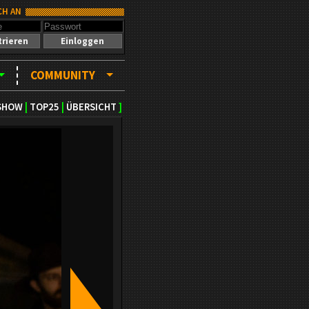
CH AN
trieren
Einloggen
COMMUNITY
SHOW
|
TOP25
|
ÜBERSICHT
]