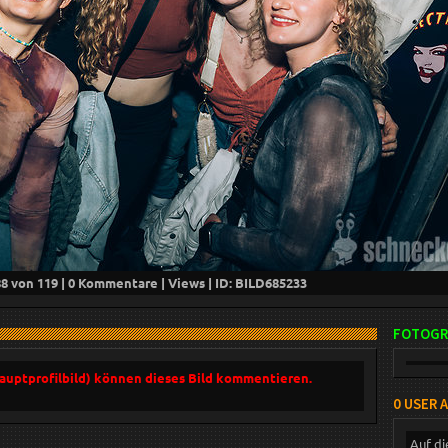
88
von 119 |
0
Kommentare |
Views | ID: BILD
685233
FOTOGR
Hauptprofilbild) können dieses Bild kommentieren.
0 USER 
Auf di