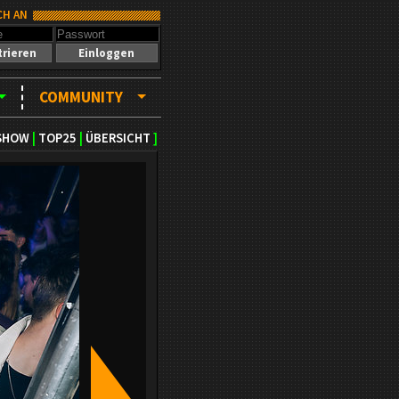
CH AN
trieren
Einloggen
COMMUNITY
SHOW
|
TOP25
|
ÜBERSICHT
]