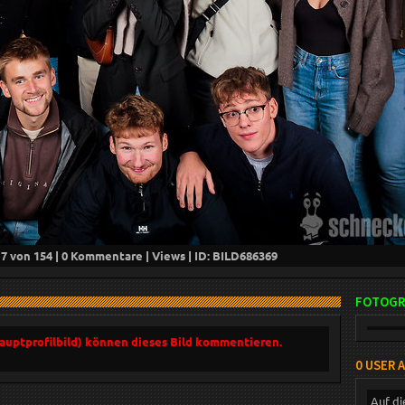
17
von 154 |
0
Kommentare |
Views | ID: BILD
686369
FOTOGR
Hauptprofilbild) können dieses Bild kommentieren.
0 USER 
Auf di