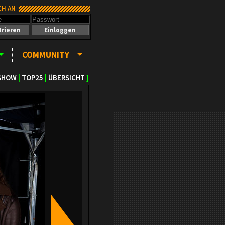
CH AN
trieren
Einloggen
COMMUNITY
SHOW
|
TOP25
|
ÜBERSICHT
]