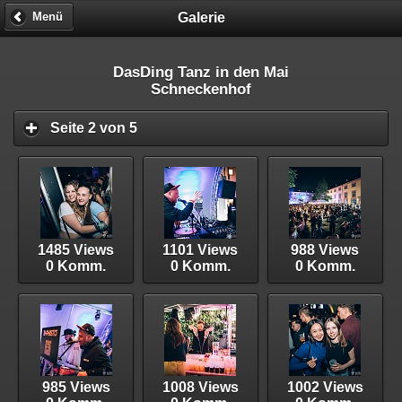
Galerie
Menü
DasDing Tanz in den Mai
Schneckenhof
Seite 2 von 5
1485 Views
1101 Views
988 Views
0 Komm.
0 Komm.
0 Komm.
985 Views
1008 Views
1002 Views